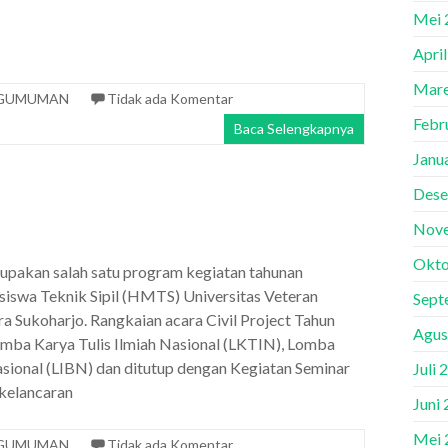
Mei 
Apri
Mare
GUMUMAN
Tidak ada Komentar
Febr
Baca Selengkapnya
Janu
Dese
Nov
Okto
rupakan salah satu program kegiatan tahunan
swa Teknik Sipil (HMTS) Universitas Veteran
Sept
 Sukoharjo. Rangkaian acara Civil Project Tahun
Agus
omba Karya Tulis Ilmiah Nasional (LKTIN), Lomba
sional (LIBN) dan ditutup dengan Kegiatan Seminar
Juli 
 kelancaran
Juni
Mei 
GUMUMAN
Tidak ada Komentar