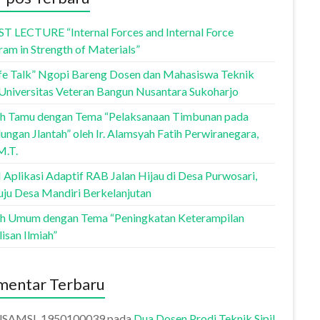
T LECTURE “Internal Forces and Internal Force
am in Strength of Materials”
fe Talk” Ngopi Bareng Dosen dan Mahasiswa Teknik
l Universitas Veteran Bangun Nusantara Sukoharjo
ah Tamu dengan Tema “Pelaksanaan Timbunan pada
ngan Jlantah” oleh Ir. Alamsyah Fatih Perwiranegara,
 M.T.
Aplikasi Adaptif RAB Jalan Hijau di Desa Purwosari,
ju Desa Mandiri Berkelanjutan
ah Umum dengan Tema “Peningkatan Keterampilan
isan Ilmiah”
entar Terbaru
USAMSI_1950100039
pada
Dua Dosen Prodi Teknik Sipil