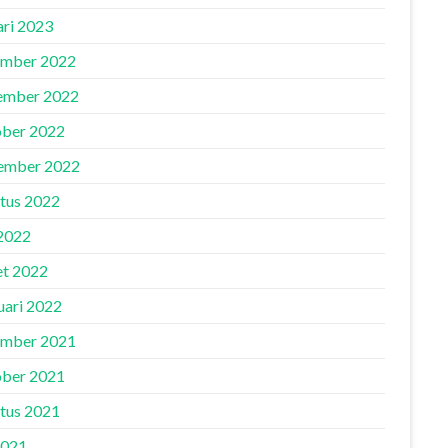
ari 2023
mber 2022
ember 2022
ber 2022
ember 2022
tus 2022
 2022
t 2022
uari 2022
mber 2021
ber 2021
tus 2021
2021