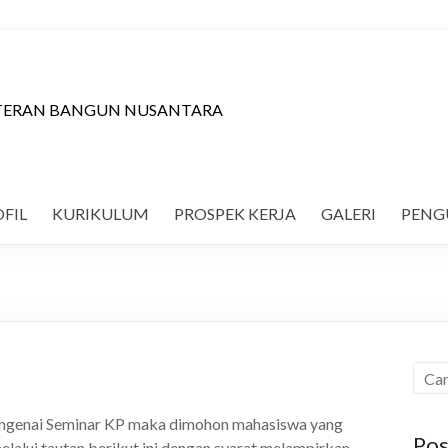
VETERAN BANGUN NUSANTARA
FIL
KURIKULUM
PROSPEK KERJA
GALERI
PEN
mengenai Seminar KP maka dimohon mahasiswa yang
Pos
lalui tautan berikut ini dengan syarat melampirkan