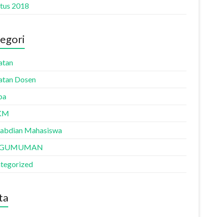
tus 2018
egori
atan
atan Dosen
ba
KM
abdian Mahasiswa
NGUMUMAN
tegorized
ta