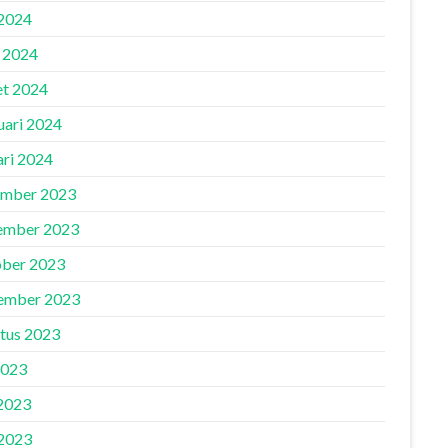
2024
l 2024
t 2024
uari 2024
ari 2024
mber 2023
ember 2023
ber 2023
ember 2023
tus 2023
2023
 2023
2023