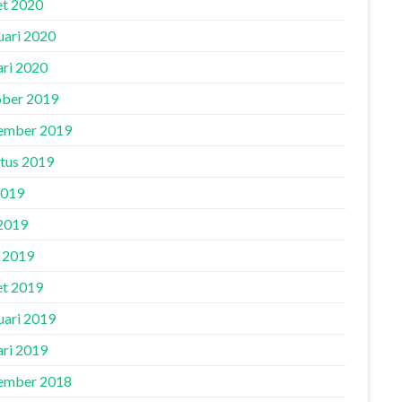
t 2020
uari 2020
ari 2020
ber 2019
ember 2019
tus 2019
2019
 2019
l 2019
t 2019
uari 2019
ari 2019
ember 2018