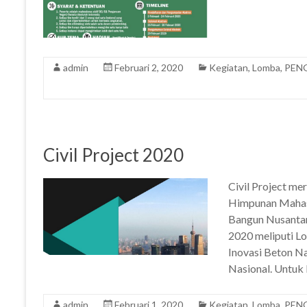
admin
Februari 2, 2020
Kegiatan
,
Lomba
,
PEN
Civil Project 2020
Civil Project me
Himpunan Mahasi
Bangun Nusantara
2020 meliputi L
Inovasi Beton Na
Nasional. Untuk
admin
Februari 1, 2020
Kegiatan
,
Lomba
,
PEN