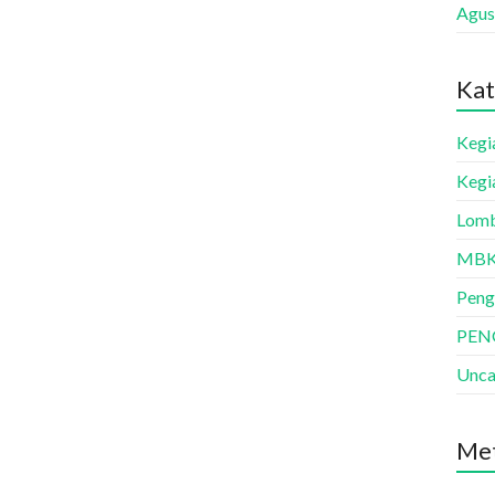
Agus
Kat
Kegi
Kegi
Lom
MB
Peng
PE
Unca
Me