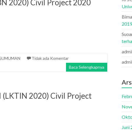
BN 2020) Civil Project 2020
Univ
Bima
201
Suoa
terh
admi
GUMUMAN
Tidak ada Komentar
admi
Baca Selengkapnya
Ars
 (LKTIN 2020) Civil Project
Febr
Nov
Okto
Juni