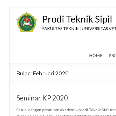
Skip
to
Prodi Teknik Sipil
content
FAKULTAS TEKNIK | UNIVERSITAS 
HOME
PRO
Bulan:
Februari 2020
Seminar KP 2020
Sesuai dengan peraturan akademik prodi Teknik Sipil 
sudah selesai KP agar dapat mendaftarkan seminar KP me