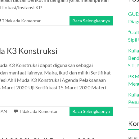
 Lokasi/Instansi KP.
GUES
Tidak ada Komentar
Baca Selengkapnya
Diagr
“Cof
Sipi
da K3 Konstruksi
Kuli
Bendu
Muda K3 Konstruksi dapat digunakan sebagai
S.T.,
an manfaat lainnya. Maka, ikuti dan miliki Sertifikat
PKM 
esi Ahli Muda K3 Konstruksi Agenda Pelaksanaan
Menu
4 Maret 2020 Uji Sertifikasi 15 Maret 2020 Materi
Kuli
i
Penul
MAN
Tidak ada Komentar
Baca Selengkapnya
Kom
RI S