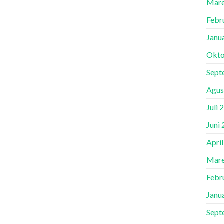
Mare
Febr
Janu
Okto
Sept
Agus
Juli 
Juni
Apri
Mare
Febr
Janu
Sept