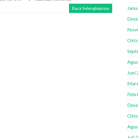
Janu
Baca Selengkapnya
Dese
Nov
Okto
Sept
Agus
Juni
Mare
Febr
Dese
Okto
Agus
Juli 