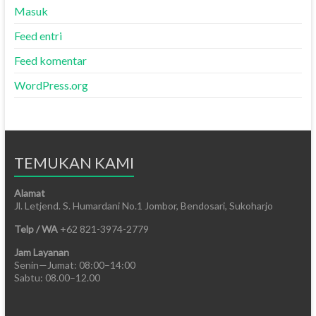
Masuk
Feed entri
Feed komentar
WordPress.org
TEMUKAN KAMI
Alamat
Jl. Letjend. S. Humardani No.1 Jombor, Bendosari, Sukoharjo
Telp / WA
+62 821-3974-2779
Jam Layanan
Senin—Jumat: 08:00–14:00
Sabtu: 08.00–12.00