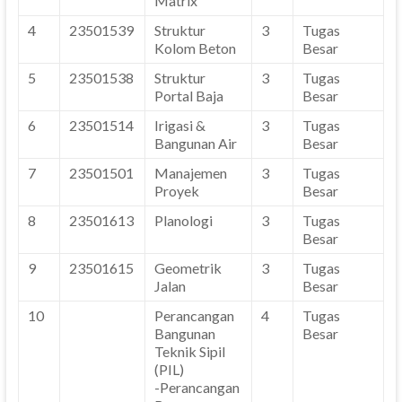
Matrix
4
23501539
Struktur
3
Tugas
Kolom Beton
Besar
5
23501538
Struktur
3
Tugas
Portal Baja
Besar
6
23501514
Irigasi &
3
Tugas
Bangunan Air
Besar
7
23501501
Manajemen
3
Tugas
Proyek
Besar
8
23501613
Planologi
3
Tugas
Besar
9
23501615
Geometrik
3
Tugas
Jalan
Besar
10
Perancangan
4
Tugas
Bangunan
Besar
Teknik Sipil
(PIL)
-Perancangan