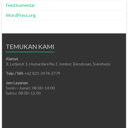
Feed komentar
WordPress.org
TEMUKAN KAMI
Alamat
Jl. Letjend. S. Humardani No.1 Jombor, Bendosari, Sukoharjo
Telp / WA
+62 821-3974-2779
Jam Layanan
Senin—Jumat: 08:00–14:00
Sabtu: 08.00–12.00