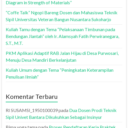
Diagram in Strength of Materials”
“Coffe Talk” Ngopi Bareng Dosen dan Mahasiswa Teknik
Sipil Universitas Veteran Bangun Nusantara Sukoharjo
Kuliah Tamu dengan Tema “Pelaksanaan Timbunan pada
Bendungan Jlantah” oleh Ir. Alamsyah Fatih Perwiranegara,
S.T., M.T.
PKM Aplikasi Adaptif RAB Jalan Hijau di Desa Purwosari,
Menuju Desa Mandiri Berkelanjutan
Kuliah Umum dengan Tema “Peningkatan Keterampilan
Penulisan Ilmiah”
Komentar Terbaru
RI SUSAMSI_1950100039
pada
Dua Dosen Prodi Teknik
Sipil Univet Bantara Dikukuhkan Sebagai Insinyur
Bima yoga tama
pada
Proses Pendaftaran Kerja Praktek